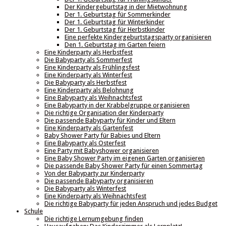
Der Kindergeburtstag in der Mietwohnung
Der 1. Geburtstag für Sommerkinder
Der 1. Geburtstag für Winterkinder
Der 1. Geburtstag für Herbstkinder
Eine perfekte Kindergeburtstagsparty organisieren
Den 1. Geburtstag im Garten feiern
Eine Kinderparty als Herbstfest
Die Babyparty als Sommerfest
Eine Kinderparty als Frühlingsfest
Eine Kinderparty als Winterfest
Die Babyparty als Herbstfest
Eine Kinderparty als Belohnung
Eine Babyparty als Weihnachtsfest
Eine Babyparty in der Krabbelgruppe organisieren
Die richtige Organisation der Kinderparty
Die passende Babyparty für Kinder und Eltern
Eine Kinderparty als Gartenfest
Baby Shower Party für Babies und Eltern
Eine Babyparty als Osterfest
Eine Party mit Babyshower organisieren
Eine Baby Shower Party im eigenen Garten organisieren
Die passende Baby Shower Party für einen Sommertag
Von der Babyparty zur Kinderparty
Die passende Babyparty organisieren
Die Babyparty als Winterfest
Eine Kinderparty als Weihnachtsfest
Die richtige Babyparty für jeden Anspruch und jedes Budget
Schule
Die richtige Lernumgebung finden