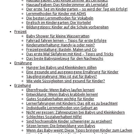
Hausaufgaben: Das Kinderzimmer als Lernplatz!
Hausaufgaben: Das Kinderzimmer als Lernplatz!
Der erste Tag im Kindergarten – so wird der Tag ein Erfolg!
Lernmethoden für Kinder mit ADHS
Die besten Lernmethoden für Vokabeln
Englisch im Kindergarten: Die Vorteile!
Bildungstipps: Kinder auf die Schule vorbereiten
Freizeit
Baby Shower für kleine Wasserratten
Fahrrad fahren lernen – Tipps für erste Erfolge
Kinderunterhaltung: Handy ja oder nein?
Freizeitgestaltung: Basteln, Malen und Co
Das erste Mal Skifahren mit Kind – Tipps und Tricks
Das beste Babyspielzeug für den Nachwuchs
Ernährung
Hunger bei Babys und Kleinkindern stillen
Eine gesunde und ausgewogene Ernährung für Kinder
Säuglingsnahrung: Was ist gut für Babys?
Wie viele Süssigkeiten sind gesund für Kinder?
Erziehung
Elternfreude: Wenn Babys laufen lernen!
Entwicklung: Wenn Babys krabbeln lernen!
Gutes Sozialverhalten wichtig für Kinder
Lernerfahrungen mit Kindern: Das gilt es zu beachten!
Individuelle Lernmethoden von Geburt an
Nicht vergessen: Zähneputzen bei Babys und Kleinkindern
Schlechtes Sozialverhalten! Hilfe!
Sind hochsensible Kinder schwieriger zu erziehen?
Sitzen lernen: Die Entwicklung von Babys
Wenn das Baby weint: Diese Tipps bringen Kinder zum Lachen