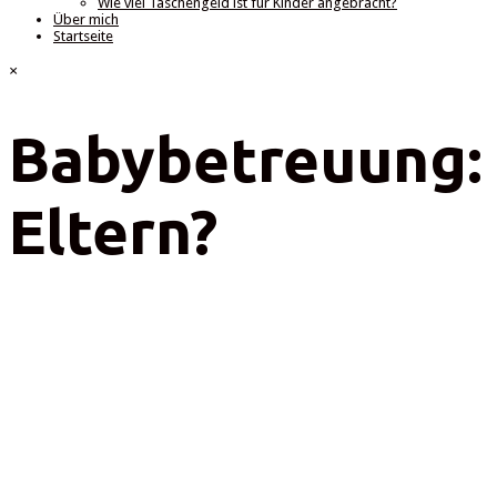
Wie viel Taschengeld ist für Kinder angebracht?
Über mich
Startseite
×
Babybetreuung:
Eltern?