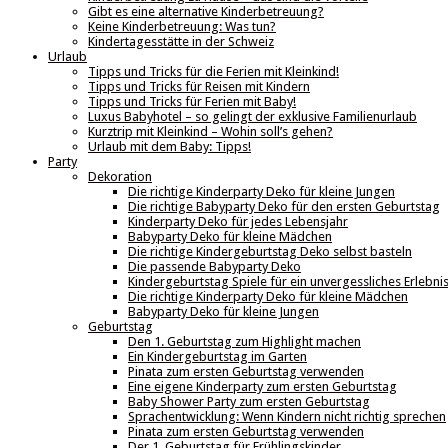
Gibt es eine alternative Kinderbetreuung?
Keine Kinderbetreuung: Was tun?
Kindertagesstätte in der Schweiz
Urlaub
Tipps und Tricks für die Ferien mit Kleinkind!
Tipps und Tricks für Reisen mit Kindern
Tipps und Tricks für Ferien mit Baby!
Luxus Babyhotel – so gelingt der exklusive Familienurlaub
Kurztrip mit Kleinkind – Wohin soll’s gehen?
Urlaub mit dem Baby: Tipps!
Party
Dekoration
Die richtige Kinderparty Deko für kleine Jungen
Die richtige Babyparty Deko für den ersten Geburtstag
Kinderparty Deko für jedes Lebensjahr
Babyparty Deko für kleine Mädchen
Die richtige Kindergeburtstag Deko selbst basteln
Die passende Babyparty Deko
Kindergeburtstag Spiele für ein unvergessliches Erlebni
Die richtige Kinderparty Deko für kleine Mädchen
Babyparty Deko für kleine Jungen
Geburtstag
Den 1. Geburtstag zum Highlight machen
Ein Kindergeburtstag im Garten
Pinata zum ersten Geburtstag verwenden
Eine eigene Kinderparty zum ersten Geburtstag
Baby Shower Party zum ersten Geburtstag
Sprachentwicklung: Wenn Kindern nicht richtig sprechen
Pinata zum ersten Geburtstag verwenden
Der 1. Geburtstag für Frühlingskinder