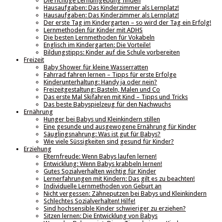
Die richtige Lernumgebung finden
Hausaufgaben: Das Kinderzimmer als Lernplatz!
Hausaufgaben: Das Kinderzimmer als Lernplatz!
Der erste Tag im Kindergarten – so wird der Tag ein Erfolg!
Lernmethoden für Kinder mit ADHS
Die besten Lernmethoden für Vokabeln
Englisch im Kindergarten: Die Vorteile!
Bildungstipps: Kinder auf die Schule vorbereiten
Freizeit
Baby Shower für kleine Wasserratten
Fahrrad fahren lernen – Tipps für erste Erfolge
Kinderunterhaltung: Handy ja oder nein?
Freizeitgestaltung: Basteln, Malen und Co
Das erste Mal Skifahren mit Kind – Tipps und Tricks
Das beste Babyspielzeug für den Nachwuchs
Ernährung
Hunger bei Babys und Kleinkindern stillen
Eine gesunde und ausgewogene Ernährung für Kinder
Säuglingsnahrung: Was ist gut für Babys?
Wie viele Süssigkeiten sind gesund für Kinder?
Erziehung
Elternfreude: Wenn Babys laufen lernen!
Entwicklung: Wenn Babys krabbeln lernen!
Gutes Sozialverhalten wichtig für Kinder
Lernerfahrungen mit Kindern: Das gilt es zu beachten!
Individuelle Lernmethoden von Geburt an
Nicht vergessen: Zähneputzen bei Babys und Kleinkindern
Schlechtes Sozialverhalten! Hilfe!
Sind hochsensible Kinder schwieriger zu erziehen?
Sitzen lernen: Die Entwicklung von Babys