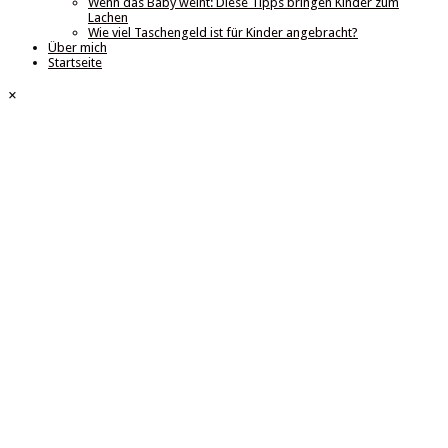
Wenn das Baby weint: Diese Tipps bringen Kinder zum
Lachen
Wie viel Taschengeld ist für Kinder angebracht?
Über mich
Startseite
×