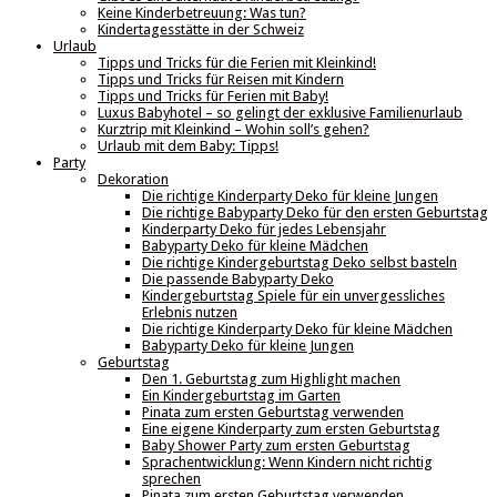
Keine Kinderbetreuung: Was tun?
Kindertagesstätte in der Schweiz
Urlaub
Tipps und Tricks für die Ferien mit Kleinkind!
Tipps und Tricks für Reisen mit Kindern
Tipps und Tricks für Ferien mit Baby!
Luxus Babyhotel – so gelingt der exklusive Familienurlaub
Kurztrip mit Kleinkind – Wohin soll’s gehen?
Urlaub mit dem Baby: Tipps!
Party
Dekoration
Die richtige Kinderparty Deko für kleine Jungen
Die richtige Babyparty Deko für den ersten Geburtstag
Kinderparty Deko für jedes Lebensjahr
Babyparty Deko für kleine Mädchen
Die richtige Kindergeburtstag Deko selbst basteln
Die passende Babyparty Deko
Kindergeburtstag Spiele für ein unvergessliches
Erlebnis nutzen
Die richtige Kinderparty Deko für kleine Mädchen
Babyparty Deko für kleine Jungen
Geburtstag
Den 1. Geburtstag zum Highlight machen
Ein Kindergeburtstag im Garten
Pinata zum ersten Geburtstag verwenden
Eine eigene Kinderparty zum ersten Geburtstag
Baby Shower Party zum ersten Geburtstag
Sprachentwicklung: Wenn Kindern nicht richtig
sprechen
Pinata zum ersten Geburtstag verwenden