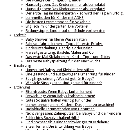
Die richtige Lernumgebung finden
Hausaufgaben: Das Kinderzimmer als Lernplatz!
Hausaufgaben: Das Kinderzimmer als Lernplatz!
Der erste Tag im Kindergarten – so wird der Tag ein Erfolg!
Lernmethoden für Kinder mit ADHS
Die besten Lernmethoden für Vokabeln
Englisch im Kindergarten: Die Vorteile!
Bildungstipps: Kinder auf die Schule vorbereiten
Freizeit
Baby Shower für kleine Wasserratten
Fahrrad fahren lernen – Tipps für erste Erfolge
Kinderunterhaltung: Handy ja oder nein?
Freizeitgestaltung: Basteln, Malen und Co
Das erste Mal Skifahren mit Kind – Tipps und Tricks
Das beste Babyspielzeug für den Nachwuchs
Ernährung
Hunger bei Babys und Kleinkindern stillen
Eine gesunde und ausgewogene Ernährung für Kinder
Säuglingsnahrung: Was ist gut für Babys?
Wie viele Süssigkeiten sind gesund für Kinder?
Erziehung
Elternfreude: Wenn Babys laufen lernen!
Entwicklung: Wenn Babys krabbeln lernen!
Gutes Sozialverhalten wichtig für Kinder
Lernerfahrungen mit Kindern: Das gilt es zu beachten!
Individuelle Lernmethoden von Geburt an
Nicht vergessen: Zähneputzen bei Babys und Kleinkindern
Schlechtes Sozialverhalten! Hilfe!
Sind hochsensible Kinder schwieriger zu erziehen?
Sitzen lernen: Die Entwicklung von Babys