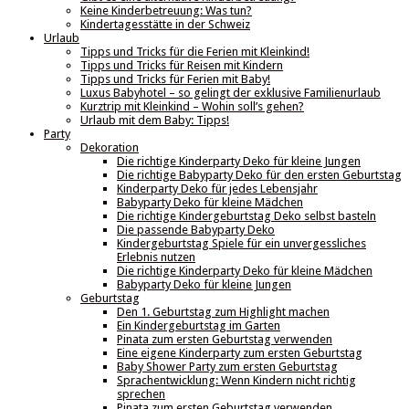
Keine Kinderbetreuung: Was tun?
Kindertagesstätte in der Schweiz
Urlaub
Tipps und Tricks für die Ferien mit Kleinkind!
Tipps und Tricks für Reisen mit Kindern
Tipps und Tricks für Ferien mit Baby!
Luxus Babyhotel – so gelingt der exklusive Familienurlaub
Kurztrip mit Kleinkind – Wohin soll’s gehen?
Urlaub mit dem Baby: Tipps!
Party
Dekoration
Die richtige Kinderparty Deko für kleine Jungen
Die richtige Babyparty Deko für den ersten Geburtstag
Kinderparty Deko für jedes Lebensjahr
Babyparty Deko für kleine Mädchen
Die richtige Kindergeburtstag Deko selbst basteln
Die passende Babyparty Deko
Kindergeburtstag Spiele für ein unvergessliches
Erlebnis nutzen
Die richtige Kinderparty Deko für kleine Mädchen
Babyparty Deko für kleine Jungen
Geburtstag
Den 1. Geburtstag zum Highlight machen
Ein Kindergeburtstag im Garten
Pinata zum ersten Geburtstag verwenden
Eine eigene Kinderparty zum ersten Geburtstag
Baby Shower Party zum ersten Geburtstag
Sprachentwicklung: Wenn Kindern nicht richtig
sprechen
Pinata zum ersten Geburtstag verwenden