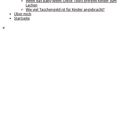
Wenn das Baby weint: Diese Tipps bringen Kinder zum
Lachen
Wie viel Taschengeld ist für Kinder angebracht?
Über mich
Startseite
×