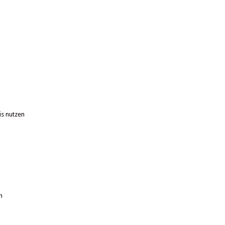
is nutzen
n