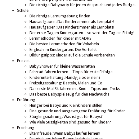
Die richtige Babyparty für jeden Anspruch und jedes Budget
Schule
Die richtige Lernumgebung finden
Hausaufgaben: Das Kinderzimmer als Lernplatz!
Hausaufgaben: Das Kinderzimmer als Lernplatz!
Der erste Tag im Kindergarten – so wird der Tag ein Erfolg!
Lernmethoden für Kinder mit ADHS
Die besten Lernmethoden für Vokabeln
Englisch im Kindergarten: Die Vorteile!
Bildungstipps: Kinder auf die Schule vorbereiten
Freizeit
Baby Shower für kleine Wasserratten
Fahrrad fahren lernen – Tipps für erste Erfolge
Kinderunterhaltung: Handy ja oder nein?
Freizeitgestaltung: Basteln, Malen und Co
Das erste Mal Skifahren mit Kind – Tipps und Tricks
Das beste Babyspielzeug für den Nachwuchs
Ernährung
Hunger bei Babys und Kleinkindern stillen
Eine gesunde und ausgewogene Ernährung für Kinder
Säuglingsnahrung: Was ist gut für Babys?
Wie viele Süssigkeiten sind gesund für Kinder?
Erziehung
Elternfreude: Wenn Babys laufen lernen!
Entwicklung: Wenn Babys krabbeln lernen!